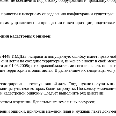
 может не обеспечить подготовку оборудования и правильную об
ет привести к неверному определению конфигурации существующ
го самоуправления при проведении инвентаризации, подготовке 
нения кадастровых ошибок
:
 № 4448-ИМ/Д23, исправить допущенную ошибку имеет право лю
о они легли на соседние территории, инженер вносит в свой ме
и до 01.03.2008г, с их правообладателями согласовывать новые 
седние территории отодвигаются. В дальнейшем их владельцы мог
регистрированы после указанной даты. Тогда нужно получить пи
границы участков которых были затронуты. Поскольку межевани
ии кадастровой ошибки? Следует выполнить ряд действий:
естном отделении Департамента земельных ресурсов;
авлении ошибки, приложив межевой план и нужный пакет докуме