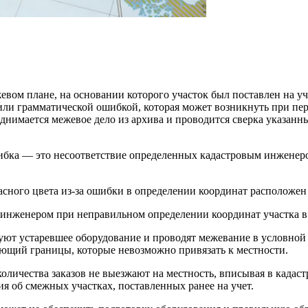
евом плане, на основании которого участок был поставлен на уч
или грамматической ошибкой, которая может возникнуть при пер
однимается межевое дело из архива и проводится сверка указан
ибка — это несоответствие определенных кадастровым инженер
сного цвета из-за ошибки в определении координат расположен 
инженером при неправильном определении координат участка в
уют устаревшее оборудование и проводят межевание в условной 
меющий границы, которые невозможно привязать к местности.
количества заказов не выезжают на местность, вписывая в када
я об смежных участках, поставленных ранее на учет.