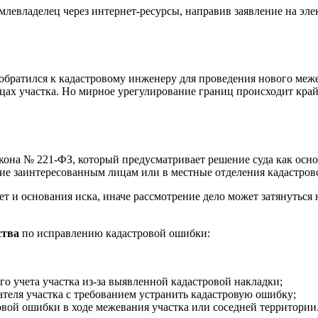
левладелец через интернет-ресурсы, направив заявление на эл
 обратился к кадастровому инженеру для проведения нового меж
ицах участка. Но мирное урегулирование границ происходит кра
Закона № 221-ФЗ, который предусматривает решение суда как ос
ние заинтересованным лицам или в местные отделения кадастров
т и основания иска, иначе рассмотрение дело может затянуться 
ства
по исправлению кадастровой ошибки:
го учета участка из-за выявленной кадастровой накладки;
дателя участка с требованием устранить кадастровую ошибку;
вой ошибки в ходе межевания участка или соседней территории