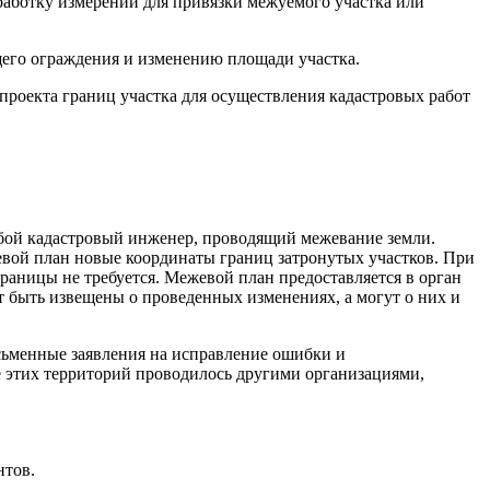
работку измерений для привязки межуемого участка или
его ограждения и изменению площади участка.
проекта границ участка для осуществления кадастровых работ
бой кадастровый инженер, проводящий межевание земли.
жевой план новые координаты границ затронутых участков. При
границы не требуется. Межевой план предоставляется в орган
ут быть извещены о проведенных изменениях, а могут о них и
сьменные заявления на исправление ошибки и
е этих территорий проводилось другими организациями,
нтов.