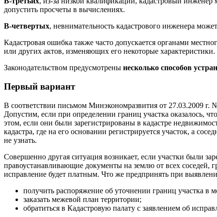
В-третьих
, из-за низкой квалификации, кадастровый инженер
допустить просчеты в вычислениях.
В-четвертых
, невнимательность кадастрового инженера мож
Кадастровая ошибка также часто допускается органами местно
или других актов, изменяющих его некоторые характеристики.
Законодательством предусмотрены
несколько способов устра
Первый вариант
В соответствии письмом Минэкономразвития от 27.03.2009 г.
Допустим, если при определении границ участка оказалось, чт
этом, если они были зарегистрированы в кадастре недвижимост
кадастра, где на его основании регистрируется участок, а со
не узнать.
Совершенно другая ситуация возникает, если участки были за
правоустанавливающие документы на землю от всех соседей, 
исправление будет платным. Что же предпринять при выявлен
получить распоряжение об уточнении границ участка в м
заказать межевой план территории;
обратиться в Кадастровую палату с заявлением об испр